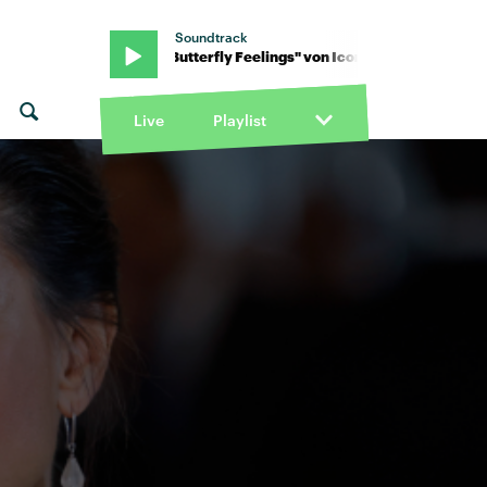
Soundtrack
cona Pop · "Butterfly Feelings" von Icona Pop · "Butterfly Feelings
Live
Playlist