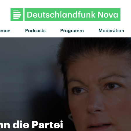
"Butterfly Feelings" von I
emen
Podcasts
Programm
Moderation
nn die Partei