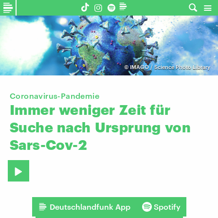
©
IMAGO / Science Photo Library
Coronavirus-Pandemie
Immer
weniger
Zeit
für
Suche
nach
Ursprung
von
Sars-Cov-2
Deutschlandfunk App
Spotify