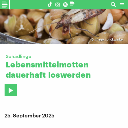
©
Imago | blickwinkel
Schädlinge
Lebensmittelmotten
dauerhaft
loswerden
25. September 2025