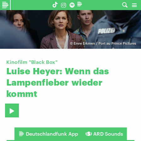
©
Emre Erkmen / Port au Prince Pictures
Kinofilm "Black Box"
Luise
Heyer:
Wenn
das
Lampenfieber
wieder
kommt
Deutschlandfunk App
ARD Sounds