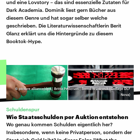
und eine Lovstory – das sind essenzielle Zutaten für
Dark Academia. Dominik liest gern Bücher aus
diesem Genre und hat sogar selber welche
geschrieben. Die Literaturwissenschaftlerin Berit
Glanz erklärt uns die Hintergründe zu diesem
Booktok-Hype.
©
picture alliance/dpa | Britta Pedersen | Bernd Wüstneck (Collage DLF
Nova)
Schuldenspur
Wie Staatsschulden per Auktion entstehen
Wo genau kommen Schulden eigentlich her?
Insbesondere, wenn keine Privatperson, sondern der
Staat sich Geld leiht? In dieser Folge "What the