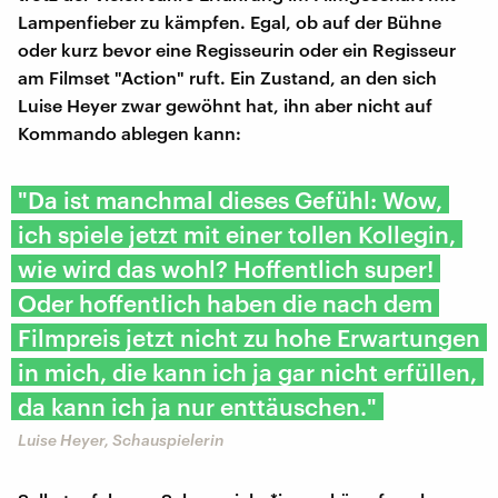
Lampenfieber zu kämpfen. Egal, ob auf der Bühne
oder kurz bevor eine Regisseurin oder ein Regisseur
am Filmset "Action" ruft. Ein Zustand, an den sich
Luise Heyer zwar gewöhnt hat, ihn aber nicht auf
Kommando ablegen kann:
"Da ist manchmal dieses Gefühl: Wow,
ich spiele jetzt mit einer tollen Kollegin,
wie wird das wohl? Hoffentlich super!
Oder hoffentlich haben die nach dem
Filmpreis jetzt nicht zu hohe Erwartungen
in mich, die kann ich ja gar nicht erfüllen,
da kann ich ja nur enttäuschen."
Luise Heyer, Schauspielerin