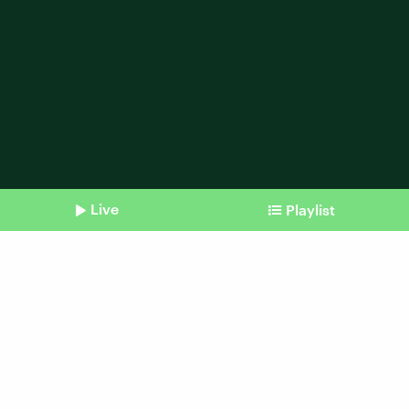
Live
Playlist
Shownotes
Schlafforschung