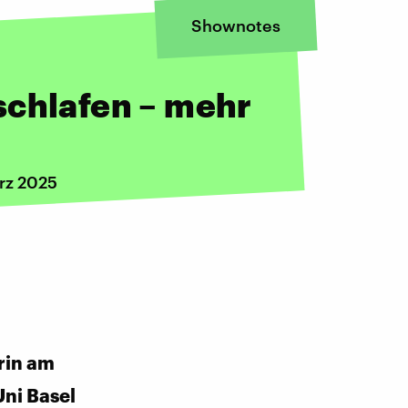
Shownotes
schlafen – mehr
rz 2025
rin am
Uni Basel