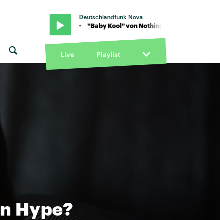
Deutschlandfunk Nova
 But Thieves · "Baby Kool" von Nothing But Thieves · "Baby Kool" v
Live
Playlist
in Hype?