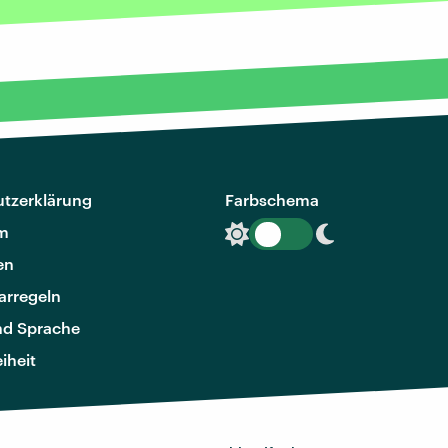
tzerklärung
Farbschema
m
en
rregeln
nd Sprache
eiheit