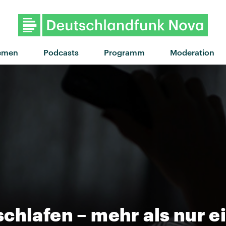
"Baby Kool" von Nothing
emen
Podcasts
Programm
Moderation
chlafen – mehr als nur e