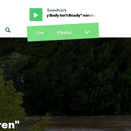
Soundtrack
mbr · "My Body Isn't Ready" von sombr · "My Body Isn't Ready" vo
Live
Playlist
ren"