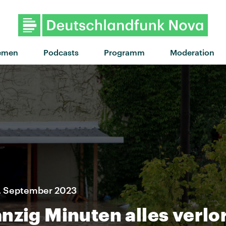
"My Body Isn't Ready" von so
emen
Podcasts
Programm
Moderation
6. September 2023
nzig Minuten alles verlo