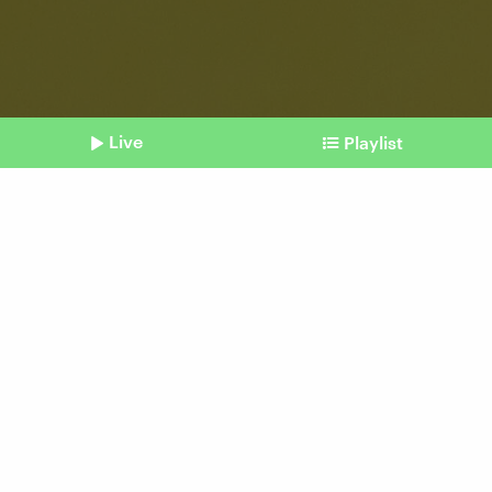
Live
Playlist
©
picture alliance / CHROMORANGE | Ales Utouka (Symbolbild)
Shownotes
Schwermetalle und anderer Mist
Illegale Vapes sind
gefährlich
vom 09. September 2025