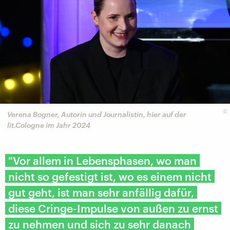
©
Verena Bogner, Autorin und Journalistin, hier auf der
lit.Cologne im Jahr 2024
"Vor allem in Lebensphasen, wo man
nicht so gefestigt ist, wo es einem nicht
gut geht, ist man sehr anfällig dafür,
diese Cringe-Impulse von außen zu ernst
zu nehmen und sich zu sehr danach