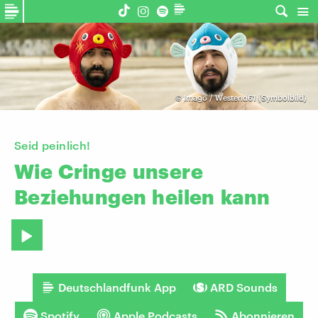
©
Imago / Westend61 (Symbolbild)
Seid peinlich!
Wie
Cringe
unsere
Beziehungen
heilen
kann
Deutschlandfunk App
ARD Sounds
Spotify
Apple Podcasts
Abonnieren