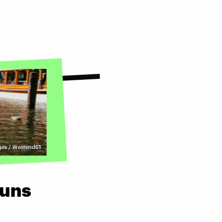
ges / Westend61
 uns