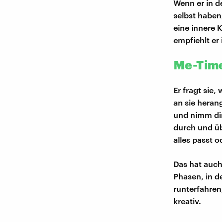
Wenn er in d
selbst haben
eine innere 
empfiehlt er
Me-Time
Er fragt sie
an sie heran
und nimm dir
durch und üb
alles passt 
Das hat auch
Phasen, in d
runterfahren
kreativ.