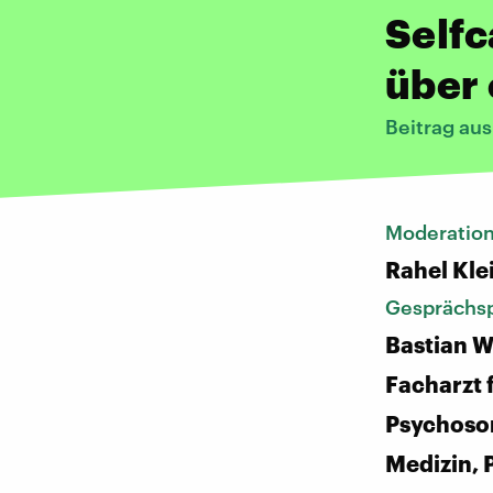
Selfc
über 
Beitrag au
Moderatio
Rahel Kle
Gesprächsp
Bastian W
Facharzt 
Psychoso
Medizin, 