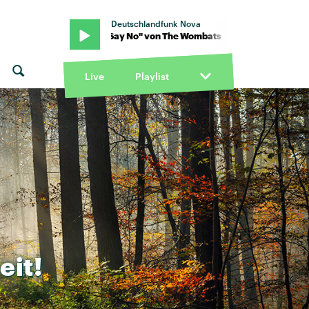
Deutschlandfunk Nova
ats · "Can't Say No" von The Wombats · "Can't Say No" von The W
Live
Playlist
eit!