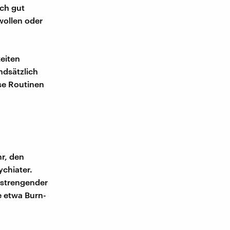
ich gut
wollen oder
eiten
dsätzlich
ese Routinen
hr, den
ychiater.
nstrengender
e etwa Burn-