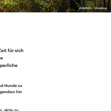
©
IMAGO / Shotshop
eit für sich
he
rperliche
und Hunde zu
irgendwo hin
g, aktiv zu