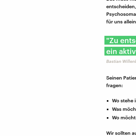
entscheiden,
Psychosomati
für uns allei
"Zu ents
ein akti
Bastian Wille
Seinen Patie
fragen:
Wo stehe 
Was möcht
Wo möchte
Wir sollten 