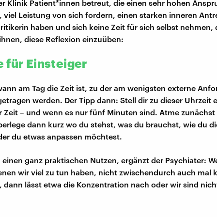
er Klinik Patient*innen betreut, die einen sehr hohen Anspr
, viel Leistung von sich fordern, einen starken inneren Antr
Kritikerin haben und sich keine Zeit für sich selbst nehmen,
 ihnen, diese Reflexion einzuüben:
 für Einsteiger
, wann am Tag die Zeit ist, zu der am wenigsten externe An
getragen werden. Der Tipp dann: Stell dir zu dieser Uhrzeit
 Zeit – und wenn es nur fünf Minuten sind. Atme zunächst 
erlege dann kurz wo du stehst, was du brauchst, wie du di
oder du etwas anpassen möchtest.
 einen ganz praktischen Nutzen, ergänzt der Psychiater: We
enen wir viel zu tun haben, nicht zwischendurch auch mal 
, dann lässt etwa die Konzentration nach oder wir sind nic