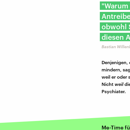
"Warum S
Antreibe
obwohl S
diesen A
Bastian Wille
Denjenigen, 
mindern, sagt
weil er oder 
Nicht
weil
di
Psychiater.
Me-Time fü