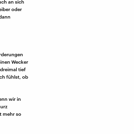
uch an sich
eiber oder
 dann
forderungen
 einen Wecker
dreimal tief
ch fühlst, ob
nn wir in
kurz
ht mehr so