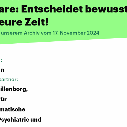
are: Entscheidet bewuss
eure Zeit!
s unserem Archiv vom 17. November 2024
n:
in
artner:
illenborg,
für
matische
Psychiatrie und