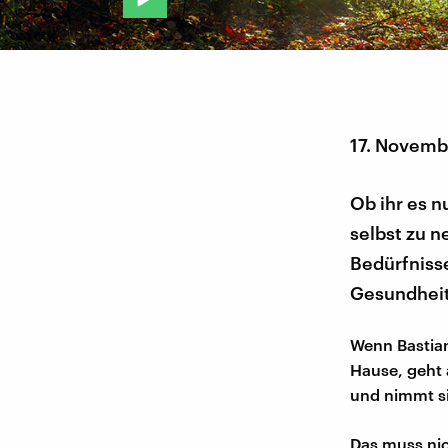
17. Novemb
Ob ihr es n
selbst zu n
Bedürfnisse
Gesundheit
Wenn Bastian
Hause, geht 
und nimmt si
Das muss nich