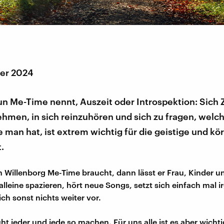
er 2024
un Me-Time nennt, Auszeit oder Introspektion: Sich Z
ehmen, in sich reinzuhören und sich zu fragen, welc
 man hat, ist extrem wichtig für die geistige und kö
.
 Willenborg Me-Time braucht, dann lässt er Frau, Kinder 
alleine spazieren, hört neue Songs, setzt sich einfach mal 
ch sonst nichts weiter vor.
t jeder und jede so machen. Für uns alle ist es aber wichti