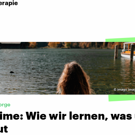
erapie
©
imago ima
orge
ime: Wie wir lernen, was
ut