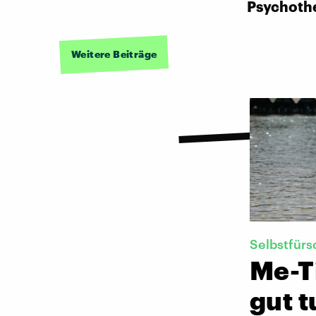
Psychoth
Weitere Beiträge
Selbstfürs
Me-T
gut t