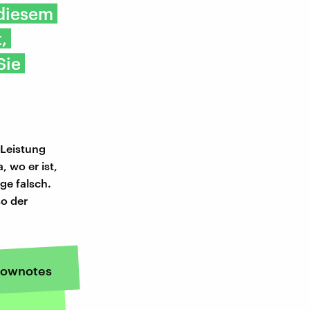
 diesem
,
Sie
 Leistung
, wo er ist,
ege falsch.
so der
ownotes