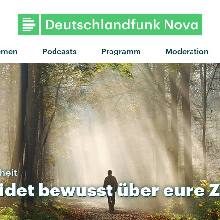
"Can't Say No" von The Womb
emen
Podcasts
Programm
Moderation
heit
idet
bewusst
über
eure
Z