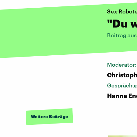
Sex-Robot
"Du w
Beitrag au
Moderator
Christoph
Gesprächsp
Hanna En
Weitere Beiträge