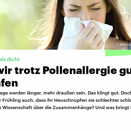
©
IMAGO 
ls dicht
ir trotz Pollenallergie g
afen
age werden länger, mehr draußen sein. Das klingt gut. Doch
 Frühling auch, dass ihr Heuschnupfen sie schlechter schla
e Wissenschaft über die Zusammenhänge? Und was bringt