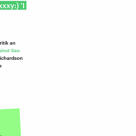
xxy:) 'I
itik an
inst Sex-
Richardson
e
,