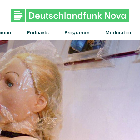
"ciao bb" von anaïs · "ciao bb
emen
Podcasts
Programm
Moderation
"