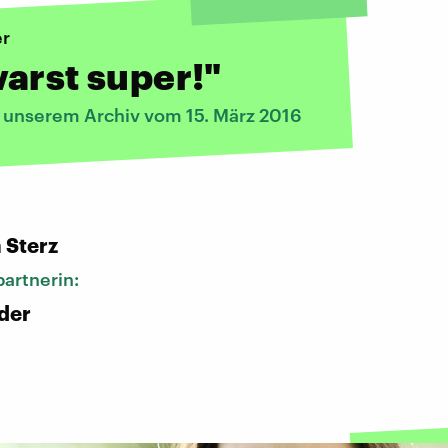
er
arst super!"
s unserem Archiv vom 15. März 2016
:
 Sterz
artnerin:
der