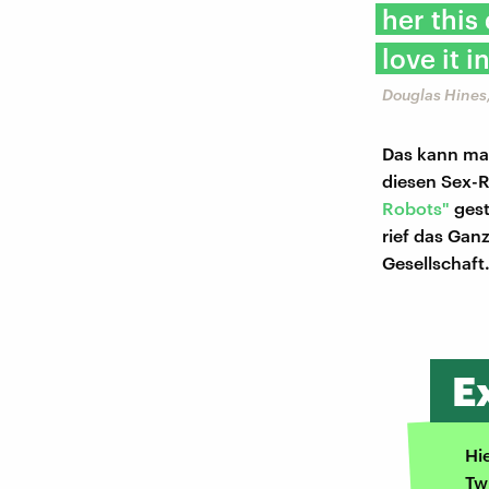
her this 
love it i
Douglas Hines
Das kann man
diesen Sex-
Robots"
gest
rief das Gan
Gesellschaft
E
Hi
Tw