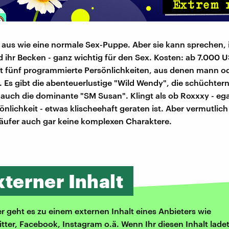
 aus wie eine normale Sex-Puppe. Aber sie kann sprechen, 
ihr Becken - ganz wichtig für den Sex. Kosten: ab 7.000 US
t fünf programmierte Persönlichkeiten, aus denen mann od
 Es gibt die abenteuerlustige "Wild Wendy", die schüchtern
 auch die dominante "SM Susan". Klingt als ob Roxxxy - ega
önlichkeit - etwas klischeehaft geraten ist. Aber vermutlic
Käufer auch gar keine komplexen Charaktere.
xterner Inhalt
er geht es zu einem externen Inhalt eines Anbieters wie
itter, Facebook, Instagram o.ä. Wenn Ihr diesen Inhalt ladet