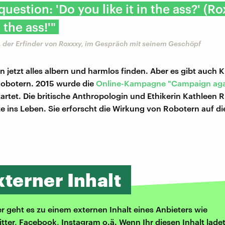
question: 'Do you like it in the ass?' (Rox
n the ass!'"
, der Erfinder von Roxxxy, im Gespräch mit seinem Geschöpf
 jetzt alles albern und harmlos finden. Aber es gibt auch Kr
Robotern. 2015 wurde die
Online-Kampagne "Campaign aga
artet. Die britische Anthropologin und Ethikerin Kathleen 
ze ins Leben. Sie erforscht die Wirkung von Robotern auf di
.
xterner Inhalt
er geht es zu einem externen Inhalt eines Anbieters wie
itter, Facebook, Instagram o.ä. Wenn Ihr diesen Inhalt ladet