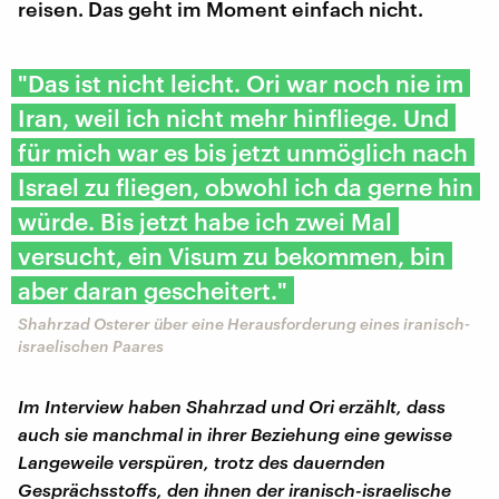
reisen. Das geht im Moment einfach nicht.
"Das ist nicht leicht. Ori war noch nie im
Iran, weil ich nicht mehr hinfliege. Und
für mich war es bis jetzt unmöglich nach
Israel zu fliegen, obwohl ich da gerne hin
würde. Bis jetzt habe ich zwei Mal
versucht, ein Visum zu bekommen, bin
aber daran gescheitert."
Shahrzad Osterer über eine Herausforderung eines iranisch-
israelischen Paares
Im Interview haben Shahrzad und Ori erzählt, dass
auch sie manchmal in ihrer Beziehung eine gewisse
Langeweile verspüren, trotz des dauernden
Gesprächsstoffs, den ihnen der iranisch-israelische