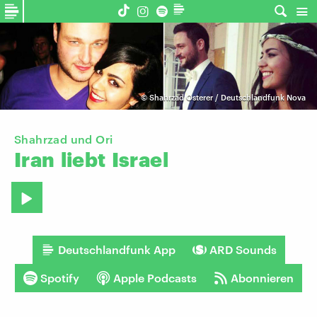
©
Shahrzad Osterer / Deutschlandfunk Nova
Shahrzad und Ori
Iran
liebt
Israel
Deutschlandfunk App
ARD Sounds
Spotify
Apple Podcasts
Abonnieren