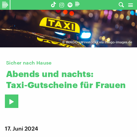
©
IMAGO I Wirestock I via imago-images.de
Sicher nach Hause
Abends
und
nachts:
Taxi-Gutscheine
für
Frauen
17. Juni 2024