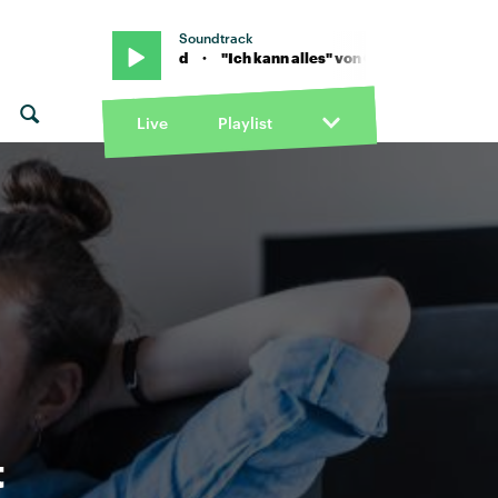
Soundtrack
 alles" von Ok Kid · "Ich kann alles" von Ok Kid
Live
Playlist
t