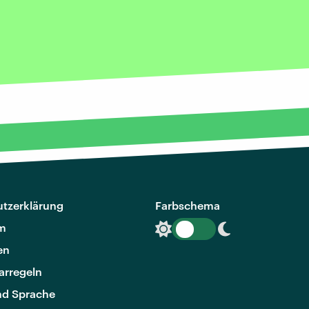
tzerklärung
Farbschema
m
en
rregeln
nd Sprache