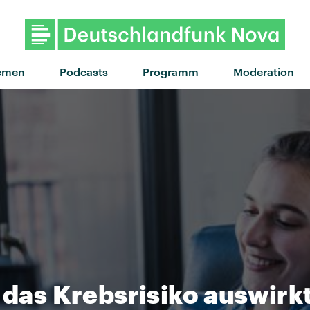
"Ich kann alles" von Ok Kid · "Ich kann
emen
Podcasts
Programm
Moderation
 das Krebsrisiko auswirk