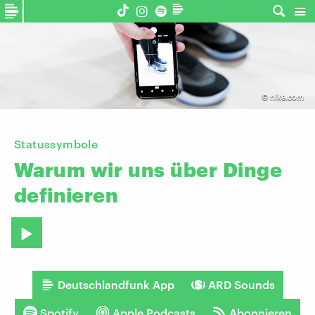
©
nike.com
Statussymbole
Warum
wir
uns
über
Dinge
definieren
Deutschlandfunk App
ARD Sounds
Spotify
Apple Podcasts
Abonnieren