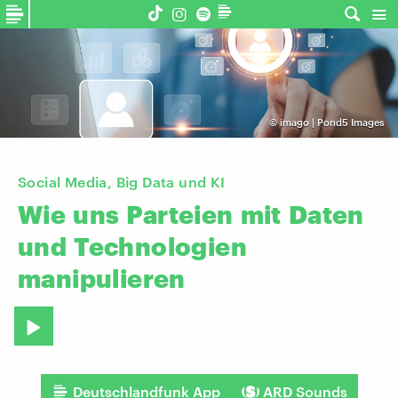
©
imago | Pond5 Images
Social Media, Big Data und KI
Wie
uns
Parteien
mit
Daten
und
Technologien
manipulieren
Deutschlandfunk App
ARD Sounds