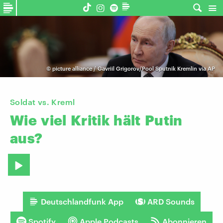
©
picture alliance / Gavriil Grigorov/Pool Sputnik Kremlin via AP
Soldat vs. Kreml
Wie
viel
Kritik
hält
Putin
aus?
Deutschlandfunk App
ARD Sounds
Spotify
Apple Podcasts
Abonnieren