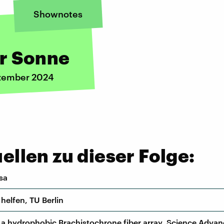
Shownotes
r Sonne
ezember 2024
llen zu dieser Folge:
sa
helfen, TU Berlin
a hydrophobic Brachistochrone fiber array. Science Advan