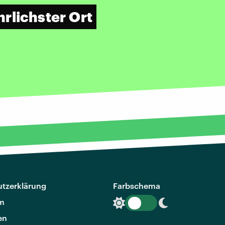
rlichster Ort
tzerklärung
Farbschema
m
en