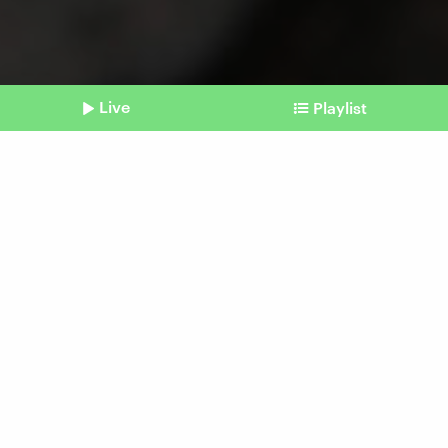
Live
Playlist
©
picture alliance/dpa/dpa-Zentralbild | Bodo Schackow
Shownotes
Sozialprojekt "Wolang?"
In die thüringische Provinz
ziehen – ganz bewusst
Beitrag aus unserem Archiv vom 29. Januar
2024