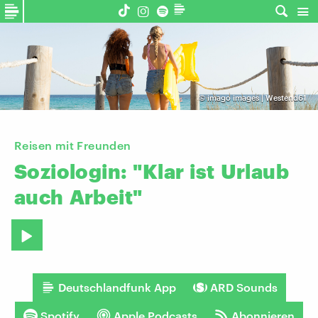
©
imago images | Westend61
Reisen mit Freunden
Soziologin:
"Klar
ist
Urlaub
auch
Arbeit"
Deutschlandfunk App
ARD Sounds
Spotify
Apple Podcasts
Abonnieren