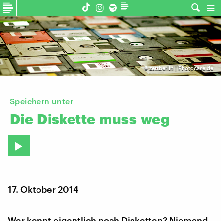
©
zettberlin | Photocase.de
Speichern unter
Die
Diskette
muss
weg
17. Oktober 2014
Wer kennt eigentlich noch Disketten? Niemand.