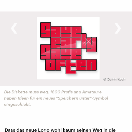
‹
›
©
Quirin Koch
Die Diskette muss weg. 1800 Profis und Amateure
haben Ideen für ein neues "Speichern unter"-Symbol
eingeschickt.
Dass das neue Logo wohl kaum seinen Weg in die