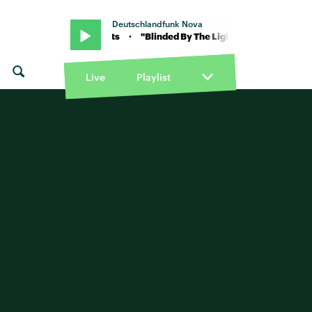
Deutschlandfunk Nova
ghts" von The Streets · "Blinded By The Lights" von The Streets · "B
Live
Playlist