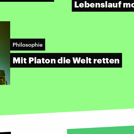
Lebenslauf m
Philosophie
Mit Platon die Welt retten