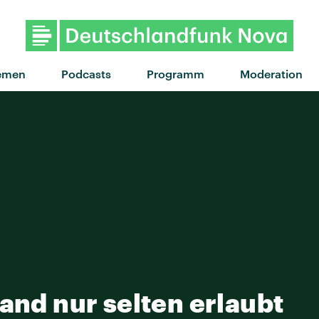
"Blinded By The Li
emen
Podcasts
Programm
Moderation
and nur selten erlaubt