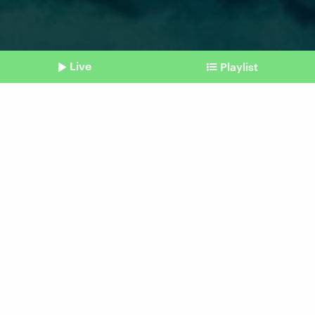
Live
Playlist
©
2026 PLANET LABS PBC / AFP
Shownotes
Stau auf der Ölroute
Wie eine Reederei den
Irankrieg managt
vom 09. März 2026