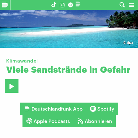
©
dpa
Klimawandel
Viele
Sandstrände
in
Gefahr
Deutschlandfunk App
Spotify
Apple Podcasts
Abonnieren