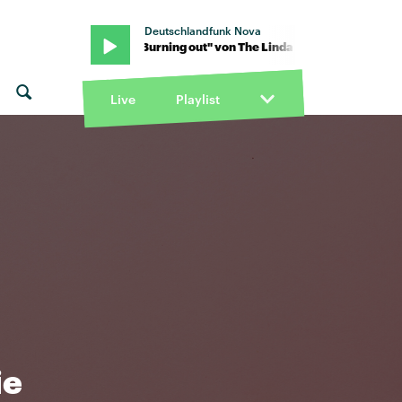
Deutschlandfunk Nova
ndas · "Burning out" von The Linda Lindas · "Burning out" von The L
Live
Playlist
ie