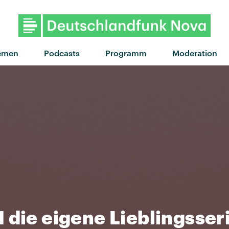
"Burning out" von The Linda Li
emen
Podcasts
Programm
Moderation
 die eigene Lieblingsser