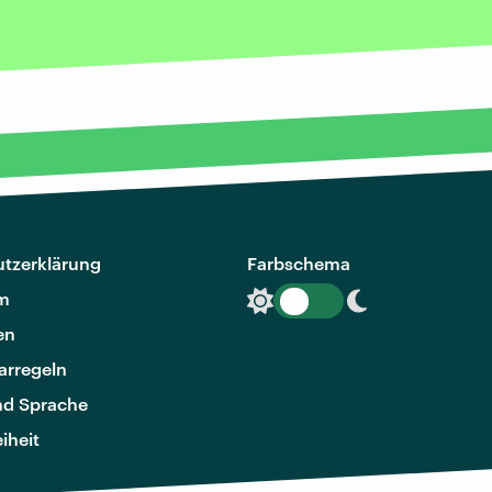
tzerklärung
Farbschema
m
en
rregeln
nd Sprache
eiheit