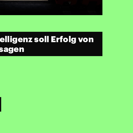
elligenz soll Erfolg von
rsagen