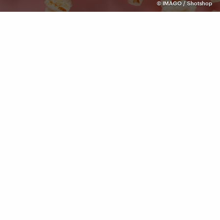
©
IMAGO / Shotshop