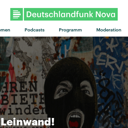
"Chrom im Wald" von Träne
emen
Podcasts
Programm
Moderation
 Leinwand!