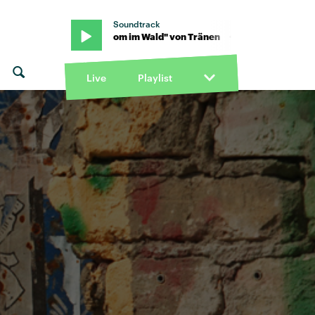
Soundtrack
n · "Chrom im Wald" von Tränen · "Chrom im Wald" von Tränen
Live
Playlist