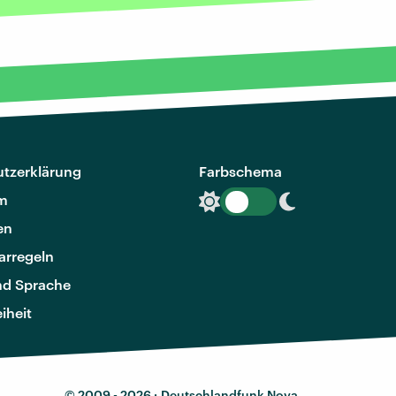
tzerklärung
Farbschema
m
en
rregeln
nd Sprache
eiheit
© 2009 - 2026 ·
Deutschlandfunk Nova