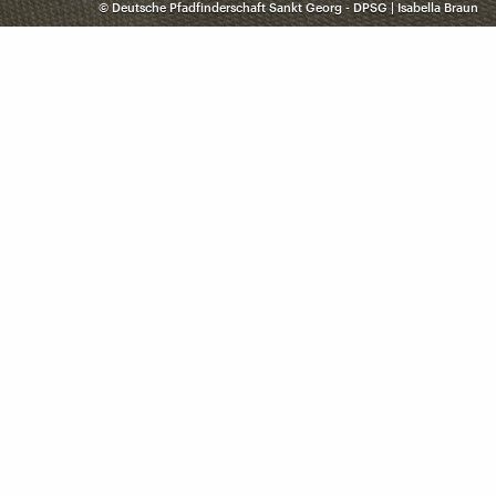
©
Deutsche Pfadfinderschaft Sankt Georg - DPSG | Isabella Braun