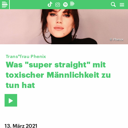
©
Phenix
Trans*frau Phenix
Was
"super
straight"
mit
toxischer
Männlichkeit
zu
tun
hat
13. März 2021