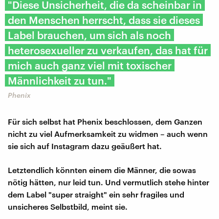
"Diese Unsicherheit, die da scheinbar in
den Menschen herrscht, dass sie dieses
Label brauchen, um sich als noch
heterosexueller zu verkaufen, das hat für
mich auch ganz viel mit toxischer
Männlichkeit zu tun."
Phenix
Für sich selbst hat Phenix beschlossen, dem Ganzen
nicht zu viel Aufmerksamkeit zu widmen – auch wenn
sie sich auf Instagram dazu geäußert hat.
Letztendlich könnten einem die Männer, die sowas
nötig hätten, nur leid tun. Und vermutlich stehe hinter
dem Label "super straight" ein sehr fragiles und
unsicheres Selbstbild, meint sie.