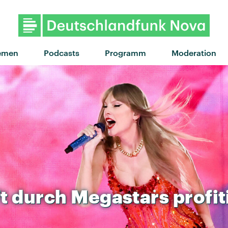
emen
Podcasts
Programm
Moderation
t
durch
Megastars
profit