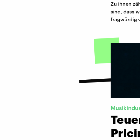
Zu ihnen zäh
sind, dass w
fragwürdig w
Musikindus
Teue
Prici