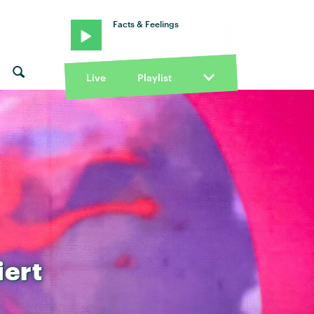
Facts & Feelings
Live
Playlist
iert