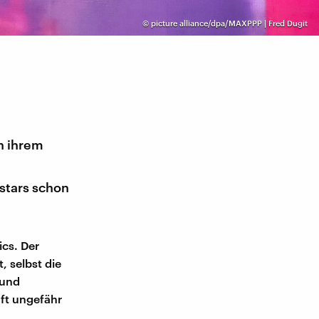
©
picture alliance/dpa/MAXPPP | Fred Dugit
on ihrem
stars schon
cs. Der
, selbst die
 und
ft ungefähr