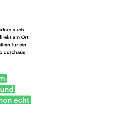
ondern auch
direkt am Ort
lein für ein
so durchaus
Im
 und
chon echt