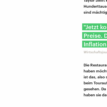
Taylor Swif
Hunderttause
sind mächtig
"Jetzt k
Preise. 
Inflation
Wirtschaftsjou
Die Restaura
haben möchte
ist das, als
beim Tourauf
gesehen. Da h
haben sie da