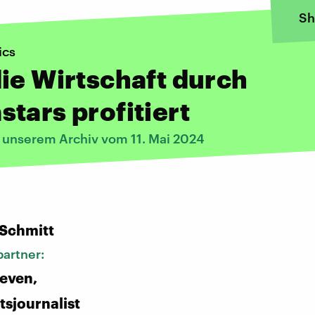
Sh
ics
ie Wirtschaft durch
tars profitiert
s unserem Archiv vom 11. Mai 2024
:
 Schmitt
artner:
ieven,
tsjournalist