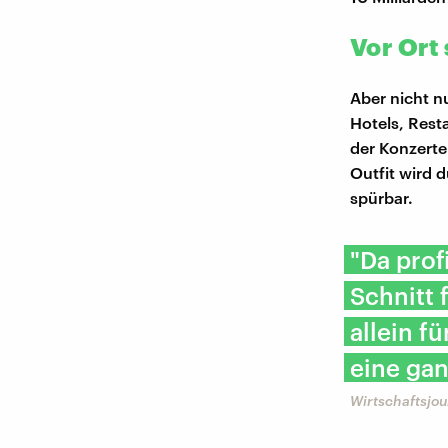
Vor Ort
Aber nicht n
Hotels, Rest
der Konzerte 
Outfit wird 
spürbar.
"Da prof
Schnitt 
allein f
eine gan
Wirtschaftsjou