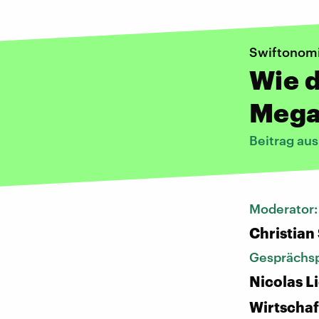
Swiftonom
Wie d
Megas
Beitrag au
Moderator
Christian
Gesprächsp
Nicolas L
Wirtschaf