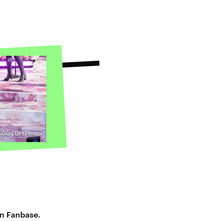
GO | UPI Photo
en Fanbase.