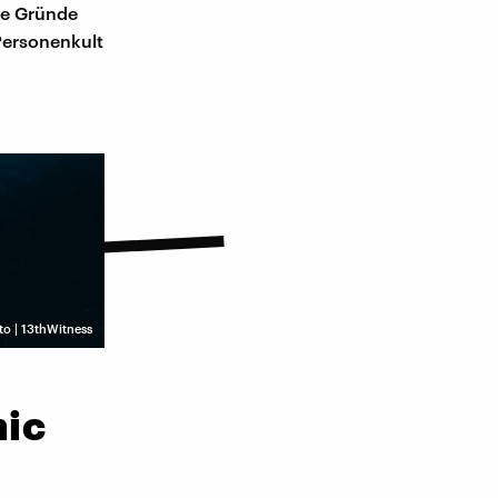
die Gründe
 Personenkult
oto | 13thWitness
mic