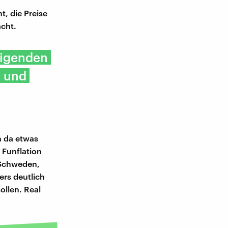
, die Preise
acht.
teigenden
ß und
n da etwas
 Funflation
n Schweden,
ers deutlich
ollen. Real