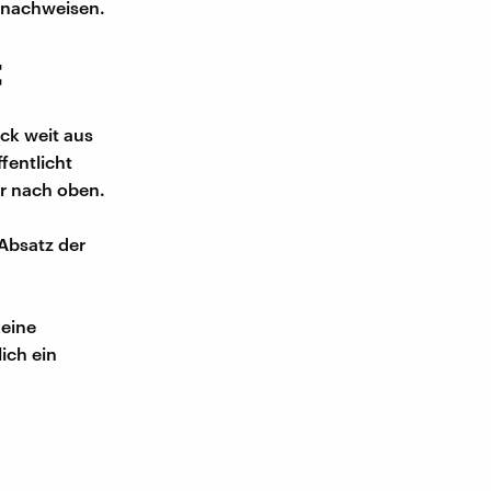
t nachweisen.
t
ück weit aus
fentlicht
er nach oben.
 Absatz der
keine
lich ein