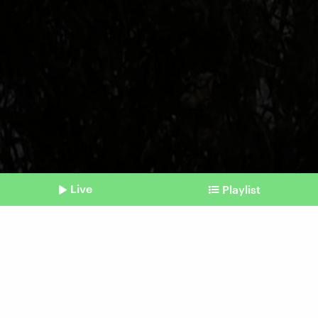
Live
Playlist
©
Foto von ABDUL MAJEED / AFP
Shownotes