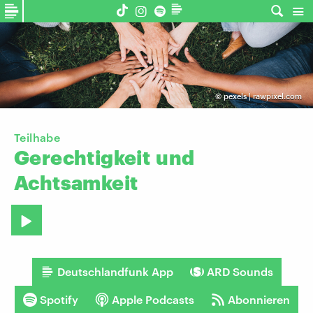
©
pexels | rawpixel.com
Teilhabe
Gerechtigkeit
und
Achtsamkeit
Deutschlandfunk App
ARD Sounds
Spotify
Apple Podcasts
Abonnieren