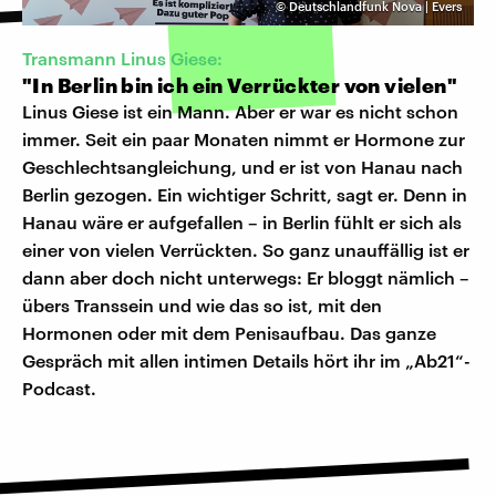
©
Deutschlandfunk Nova | Evers
Transmann Linus Giese:
"In Berlin bin ich ein Verrückter von vielen"
Linus Giese ist ein Mann. Aber er war es nicht schon
immer. Seit ein paar Monaten nimmt er Hormone zur
Geschlechtsangleichung, und er ist von Hanau nach
Berlin gezogen. Ein wichtiger Schritt, sagt er. Denn in
Hanau wäre er aufgefallen – in Berlin fühlt er sich als
einer von vielen Verrückten. So ganz unauffällig ist er
dann aber doch nicht unterwegs: Er bloggt nämlich –
übers Transsein und wie das so ist, mit den
Hormonen oder mit dem Penisaufbau. Das ganze
Gespräch mit allen intimen Details hört ihr im „Ab21“-
Podcast.