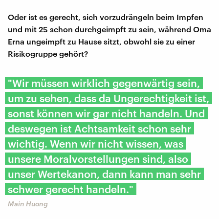
Oder ist es gerecht, sich vorzudrängeln beim Impfen
und mit 25 schon durchgeimpft zu sein, während Oma
Erna ungeimpft zu Hause sitzt, obwohl sie zu einer
Risikogruppe gehört?
"Wir müssen wirklich gegenwärtig sein,
um zu sehen, dass da Ungerechtigkeit ist,
sonst können wir gar nicht handeln. Und
deswegen ist Achtsamkeit schon sehr
wichtig. Wenn wir nicht wissen, was
unsere Moralvorstellungen sind, also
unser Wertekanon, dann kann man sehr
schwer gerecht handeln."
Main Huong