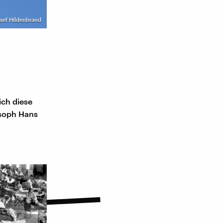
osef Hildenbrand
ich diese
osoph Hans