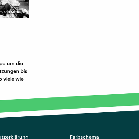
lth and Medicine
mpo um die
ätzungen bis
 viele wie
tzerklärung
Farbschema