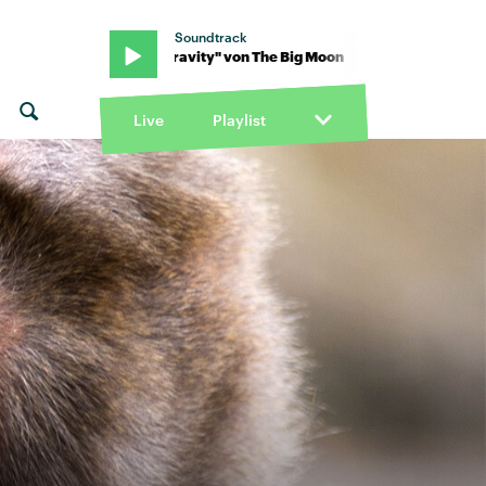
Soundtrack
g Moon · "Gravity" von The Big Moon · "Gravity" von The Big Moon
Live
Playlist