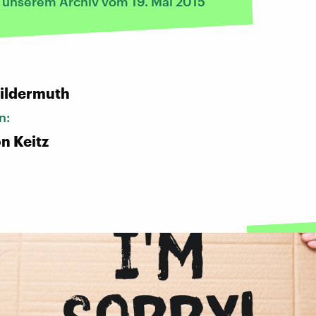
s unserem Archiv vom 19. Mai 2015
Wildermuth
n:
n Keitz