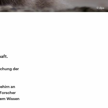
©
dpa
aft.
rschung der
Gehirn an
Forscher
esem Wissen