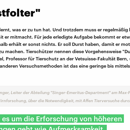
tfolter"
lernt, was er zu tun hat. Und trotzdem muss er regelmäßig
t er mitmacht. Für jede erledigte Aufgabe bekommt er etw
alb erhält er sonst nichts. Er soll Durst haben, damit er moti
 zu machen. Tierschützer nennen diese Vorgehensweise "Dur
, Professor für Tierschutz an der Vetsuisse-Fakultät Bern, 
 anderen Versuchsmethoden ist das eine geringe bis mitte
Singer, Leiter der Abteilung "Singer-Emeritus-Department" am Max-
 Hirnforschung, über die Notwendigkeit, mit Affen Tierversuche dur
 es um die Erforschung von höheren
ngen geht wie Aufmerksamkeit,