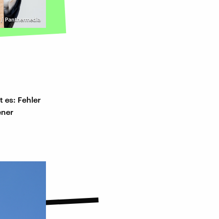
/ Panthermedia
 es: Fehler
ener