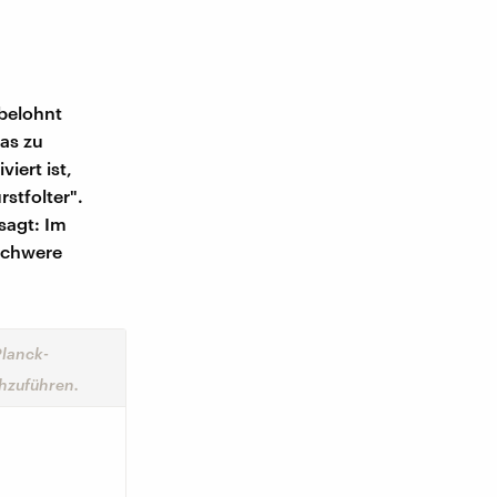
 belohnt
as zu
viert ist,
stfolter".
sagt: Im
lschwere
Planck-
chzuführen.