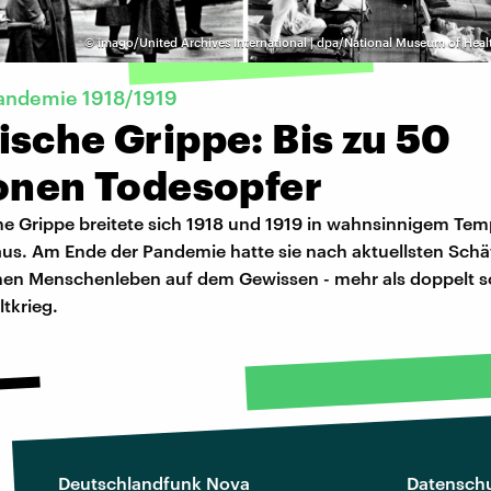
©
imago/United Archives International | dpa/National Museum of Hea
Pandemie 1918/1919
sche Grippe: Bis zu 50
ionen Todesopfer
he Grippe breitete sich 1918 und 1919 in wahnsinnigem Te
aus. Am Ende der Pandemie hatte sie nach aktuellsten Sch
onen Menschenleben auf dem Gewissen - mehr als doppelt so
ltkrieg.
Deutschlandfunk Nova
Datenschu