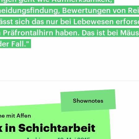
heidungsfindung, Bewertungen von Rei
ässt sich das nur bei Lebewesen erfor
n Präfrontalhirn haben. Das ist bei Mäu
er Fall."
Shownotes
he mit Affen
 in Schichtarbeit