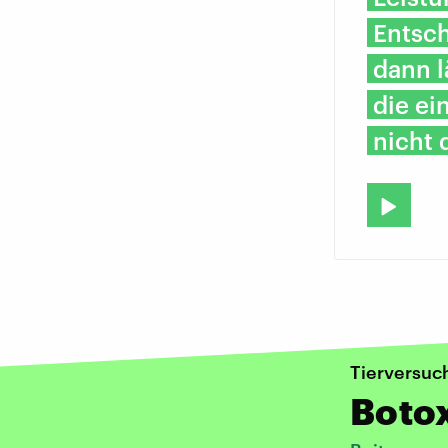
Entsc
dann l
die ei
nicht d
Tierversuc
Botox