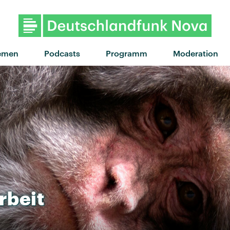
"Gravity" von The Bi
emen
Podcasts
Programm
Moderation
rbeit