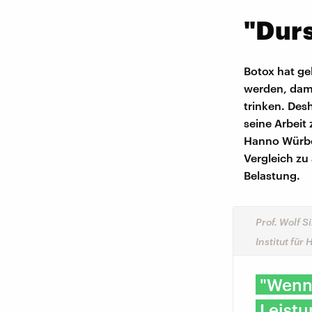
"Durs
Botox hat ge
werden, dami
trinken. Desh
seine Arbeit
Hanno Würbel
Vergleich zu
Belastung.
Prof. Wolf 
Institut für
"Wenn
Leistu