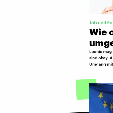
Job und Fe
Wie o
umg
Leonie mag d
sind okay. A
Umgang mit F