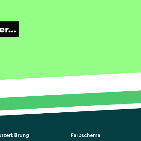
ßer…
tzerklärung
Farbschema