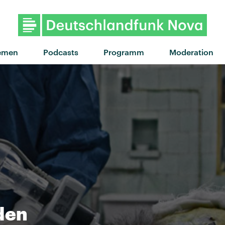
"I Predict A Riot" v
emen
Podcasts
Programm
Moderation
den