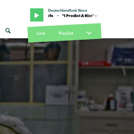
Deutschlandfunk Nova
on Kaiser Chiefs · "I Predict A Riot" von Kaiser Chiefs · "I Predict A
Live
Playlist