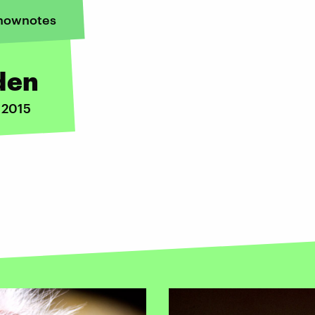
hownotes
den
 2015