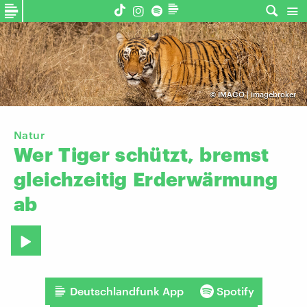
©
IMAGO | imagebroker
Natur
Wer
Tiger
schützt,
bremst
gleichzeitig
Erderwärmung
ab
Deutschlandfunk App
Spotify