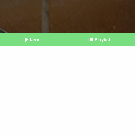
Live
Playlist
©
IMAGO / imagebroker (Symbolbild)
Shownotes
Mithelfen gegen die Dürre
Wasser nicht wegkippen,
sondern zum Blumengießen
nutzen