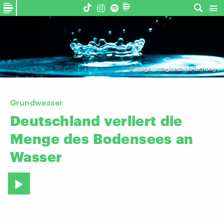
©
imago | Imaginechina-Tuchong
Grundwasser
Deutschland
verliert
die
Menge
des
Bodensees
an
Wasser