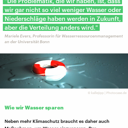
"Die Problematik, die wir haben, ist, dass
wir gar nicht so viel weniger Wasser oder
Niederschläge haben werden in Zukunft,
aber die Verteilung anders wird."
Mariele Evers, Professorin für Wasserressourcenmanagement
an der Universität Bonn
©
kallejipp | Photocase.de
Wie wir Wasser sparen
Neben mehr Klimaschutz braucht es daher auch