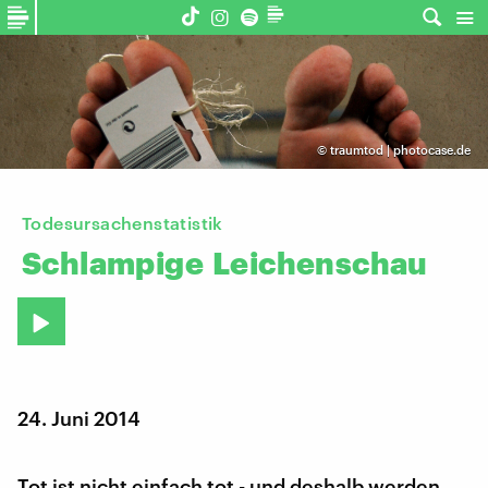
©
traumtod | photocase.de
Todesursachenstatistik
Schlampige
Leichenschau
24. Juni 2014
Tot ist nicht einfach tot - und deshalb werden