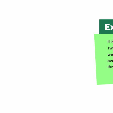
E
Hi
Tw
we
ev
Ih