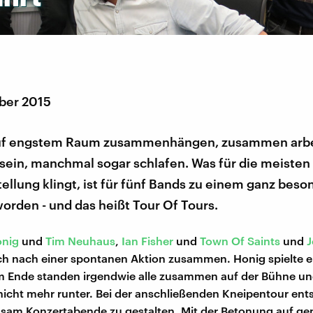
ber 2015
auf engstem Raum zusammenhängen, zusammen arbe
sein, manchmal sogar schlafen. Was für die meisten
ellung klingt, ist für fünf Bands zu einem ganz bes
orden - und das heißt Tour Of Tours.
nig
und
Tim Neuhaus
,
Ian Fisher
und
Town Of Saints
und
J
ch nach einer spontanen Aktion zusammen. Honig spielte ei
m Ende standen irgendwie alle zusammen auf der Bühne un
 nicht mehr runter. Bei der anschließenden Kneipentour ent
nsam Konzertabende zu gestalten. Mit der Betonung auf g