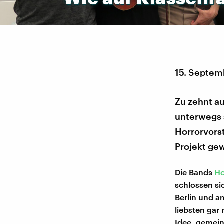
15. Septem
Zu zehnt 
unterwegs 
Horrorvorst
Projekt gew
Die Bands
Ho
schlossen si
Berlin und a
liebsten gar
Idee, gemei