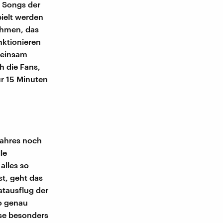
e Songs der
pielt werden
ehmen, das
unktionieren
meinsam
h die Fans,
ur 15 Minuten
Jahres noch
le
alles so
t, geht das
stausflug der
so genau
ise besonders