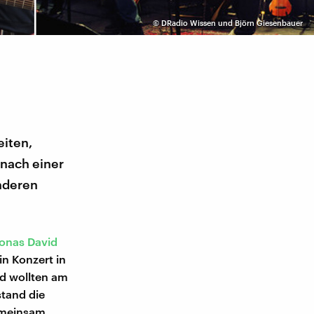
©
DRadio Wissen und Björn Giesenbauer
iten,
 nach einer
onderen
onas David
n Konzert in
d wollten am
stand die
emeinsam,