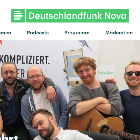
"ciao bb" von anaïs · "ciao 
emen
Podcasts
Programm
Moderation
ahrt