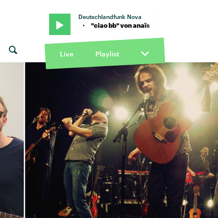
Deutschlandfunk Nova
bb" von anaïs · "ciao bb" von anaïs
Live
Playlist