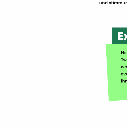
und stimmung
E
Hi
Tw
we
ev
Ih