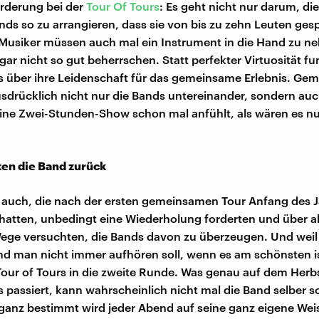
rderung bei der
Tour Of Tours
: Es geht nicht nur darum, di
nds so zu arrangieren, dass sie von bis zu zehn Leuten ges
Musiker müssen auch mal ein Instrument in die Hand zu n
t gar nicht so gut beherrschen. Statt perfekter Virtuosität f
s über ihre Leidenschaft für das gemeinsame Erlebnis. Ge
usdrücklich nicht nur die Bands untereinander, sondern auc
 eine Zwei-Stunden-Show schon mal anfühlt, als wären es n
ten die Band zurück
 auch, die nach der ersten gemeinsamen Tour Anfang des 
hatten, unbedingt eine Wiederholung forderten und über al
ge versuchten, die Bands davon zu überzeugen. Und weil 
d man nicht immer aufhören soll, wenn es am schönsten is
our of Tours in die zweite Runde. Was genau auf dem Herb
s passiert, kann wahrscheinlich nicht mal die Band selber 
ganz bestimmt wird jeder Abend auf seine ganz eigene We