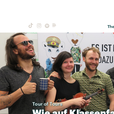
Th
Tour of Tours
Wie
auf
Klassenf