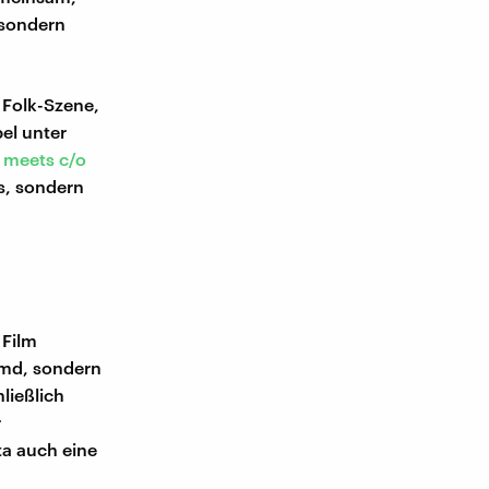
 sondern
 Folk-Szene,
el unter
 meets c/o
s, sondern
 Film
emd, sondern
ließlich
r
ta auch eine