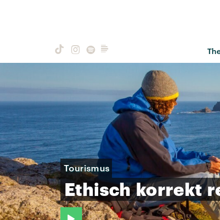
Th
Tourismus
Ethisch
korrekt
r