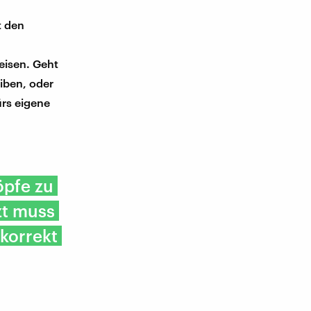
t den
eisen. Geht
eiben, oder
rs eigene
öpfe zu
zt muss
korrekt