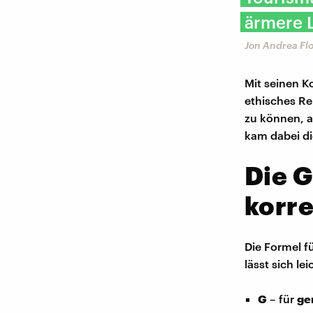
ärmere 
Jon Andrea Flo
Mit seinen K
ethisches Re
zu können, a
kam dabei d
Die G
korre
Die Formel f
lässt sich le
G
– für
ge