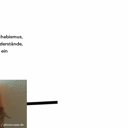
hhabismus,
iderstände,
 ein
 / photocase.de