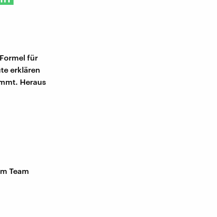
 Formel für
te erklären
ommt. Heraus
h
nem Team