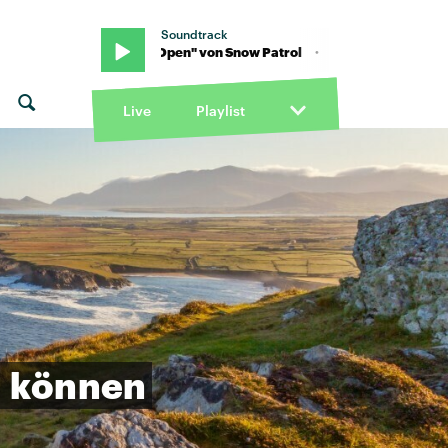
Soundtrack
· "Hands Open" von Snow Patrol · "Hands Open" von Snow Patrol
Live
Playlist
n
können