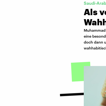
Saudi-Arab
Als v
Wahh
Muhammad ib
eine besonde
doch dann un
wahhabitisc