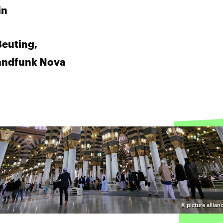
in
euting,
andfunk Nova
©
picture allian