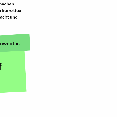
g machen
h korrektes
dacht und
ownotes
f