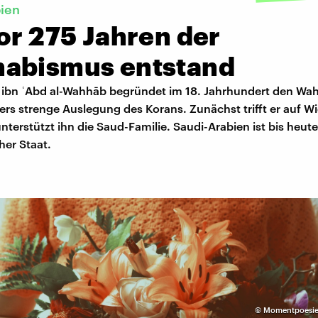
ien
or 275 Jahren der
abismus entstand
n ʿAbd al-Wahhāb begründet im 18. Jahrhundert den Wa
rs strenge Auslegung des Korans. Zunächst trifft er auf W
terstützt ihn die Saud-Familie. Saudi-Arabien ist bis heute
her Staat.
©
Momentpoesie