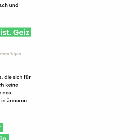
nsch und
ist. Geiz
achhaltiges
, die sich für
ch keine
e des
h in ärmeren
r
in