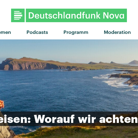
"Hands Open" von Snow Patrol 
emen
Podcasts
Programm
Moderation
eisen:
Worauf
wir
achte