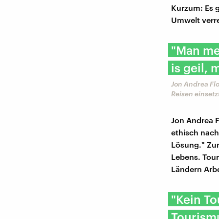
Kurzum: Es 
Umwelt verre
"Man mer
is geil,
Jon Andrea Flo
Reisen einsetz
Jon Andrea Fl
ethisch nach
Lösung." Zum
Lebens. Tour
Ländern Arbe
"Kein To
Tourismu