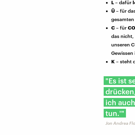
L
– dafür
Ü
– für da
gesamten 
C
– für
CO
das nicht,
unseren C
Gewissen 
K
– steht 
"Es ist 
drücken,
ich auch
tun.'"
Jon Andrea Flo