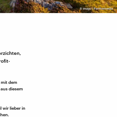
©
imago | Panthermedia
erzichten,
ofit-
s mit dem
 aus diesem
wir lieber in
ehen.