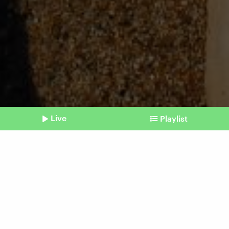
Live
Playlist
©
unsplash/Abbie Bernet
Shownotes
Tourismus