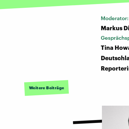
Moderator
Markus D
Gesprächsp
Tina How
Deutschl
Reporter
Weitere Beiträge