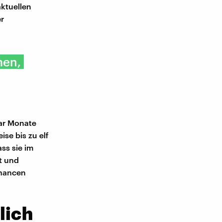
aktuellen
er
men,
gar Monate
se bis zu elf
ss sie im
t und
chancen
lich