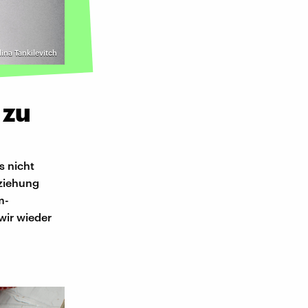
lina Tankilevitch
 zu
s nicht
eziehung
m-
wir wieder