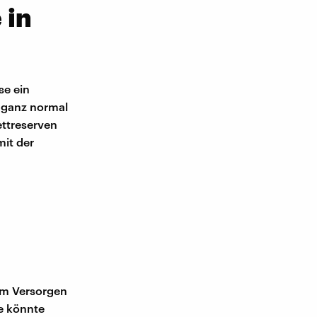
 in
se ein
 ganz normal
ettreserven
mit der
zum Versorgen
ie könnte