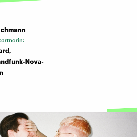
:
ichmann
artnerin:
ard,
andfunk-Nova-
in