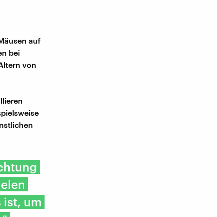
 Mäusen auf
en bei
Altern von
lieren
spielsweise
nstlichen
uchtung
ielen
 ist, um