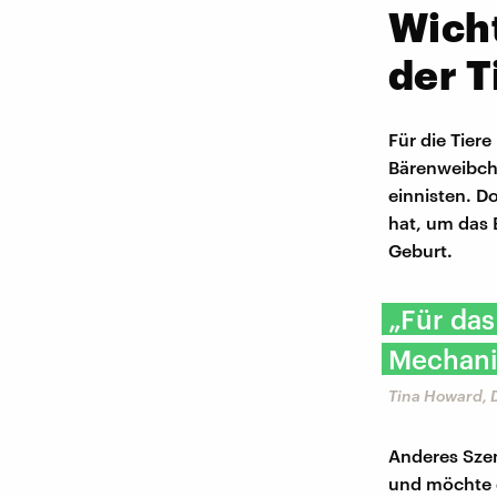
Wicht
der T
Für die Tiere
Bärenweibche
einnisten. D
hat, um das 
Geburt.
„Für das
Mechani
Tina Howard, 
Anderes Szen
und möchte d