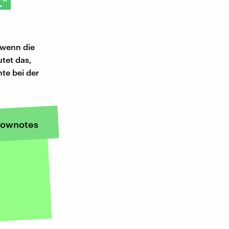
."
 wenn die
tet das,
nte bei der
ownotes