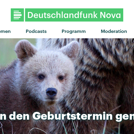
"Take A Drive" von Rex Orang
emen
Podcasts
Programm
Moderation
n
den
Geburtstermin
ge