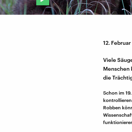
12. Februa
Viele Säuge
Menschen k
die Trächti
Schon im 19.
kontrolliere
Robben könn
Wissenschaft
funktioniere