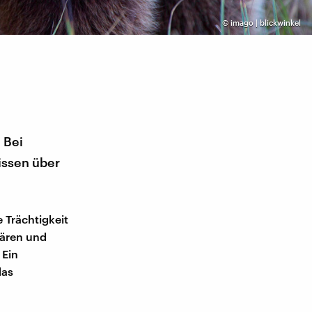
©
imago | blickwinkel
 Bei
issen über
 Trächtigkeit
Bären und
 Ein
das