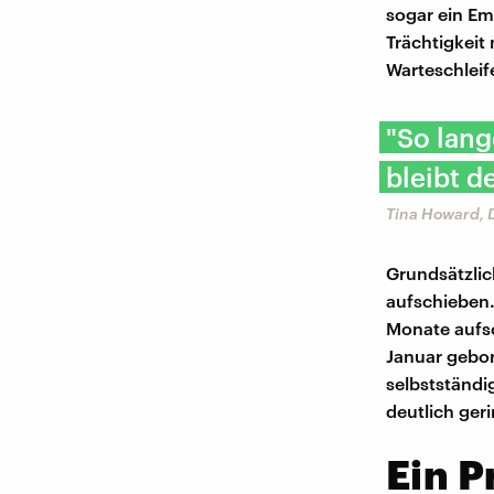
sogar ein Em
Trächtigkeit
Warteschleif
"So lan
bleibt d
Tina Howard, 
Grundsätzlic
aufschieben.
Monate aufsc
Januar gebor
selbstständi
deutlich geri
Ein P