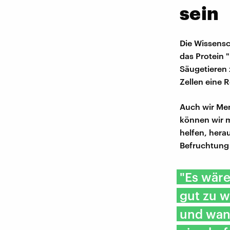
sein
Die Wissensc
das Protein 
Säugetieren 
Zellen eine R
Auch wir Men
können wir m
helfen, hera
Befruchtung 
"Es wäre
gut zu w
und wann