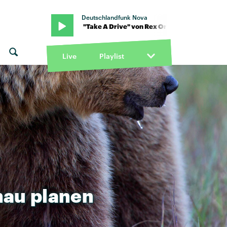
Deutschlandfunk Nova
e County · "Take A Drive" von Rex Orange County · "Take A Drive"
Live
Playlist
nau
planen