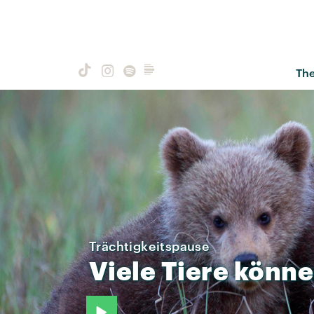
Th
Trächtigkeitspause
Viele
Tiere
könne