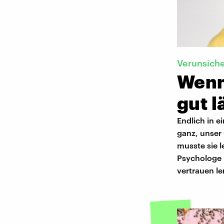
Verunsiche
Wenn
gut l
Endlich in e
ganz, unser 
musste sie l
Psychologe 
vertrauen le