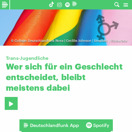
©
Collage: Deutschlandfunk Nova | Ceclilie Johnson | Unsplash | Colourbox
Trans-Jugendliche
Wer
sich
für
ein
Geschlecht
entscheidet,
bleibt
meistens
dabei
Deutschlandfunk App
Spotify