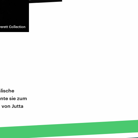
erett Collection
alische
ente sie zum
 von Jutta