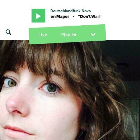
Deutschlandfunk Nova
"Don't Wait" von Mapei · "Don't Wait" von Mapei
Live
Playlist