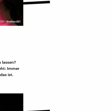
GO | Westend61
n lassen?
teht: Immer
das ist.