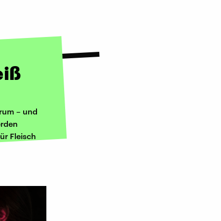
eiß
warum – und
erden
ür Fleisch