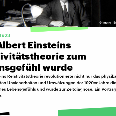
©
imago | Ev
 1923
lbert Einsteins
ivitätstheorie zum
nsgefühl wurde
eins Relativitätstheorie revolutionierte nicht nur das physik
n den Unsicherheiten und Umwälzungen der 1920er Jahre di
nes Lebensgefühls und wurde zur Zeitdiagnose. Ein Vortrag
m.