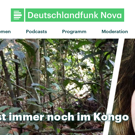
"Don't Wait" von Mapei · 
emen
Podcasts
Programm
Moderation
st
immer
noch
im
Kongo