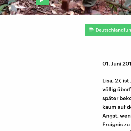
Deutschlandfu
01. Juni 20
Lisa, 27, is
völlig über
später bek
kaum auf de
Angst, wenn
Ereignis zu