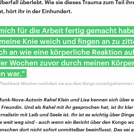
Überfall überlebt. Wie sie dieses Trauma zum Teil ih
, hört ihr in der Einhundert.
 mich für die Arbeit fertig gemacht hab
eine Knie weich und fingen an zu zitt
ich an wie eine körperliche Reaktion auf
 der Wochen zuvor durch meinen Körpe
n war."
n Flashback Wochen nachdem sie aus dem Kongo zurückgekommen i
unk-Nova-Autorin Rahel Klein und Lisa kennen sich über e
reundin. Und als Rahel mit ihr gesprochen hat, ist ihr kla
rnalistin mit Leib und Seele ist. Ihr ist es wichtig über Ding
ie weit weg sind - auch wenn ein Bericht über den Kongo 
nschen dort nicht sofort unmittelbar beeinflusst. Das sei au