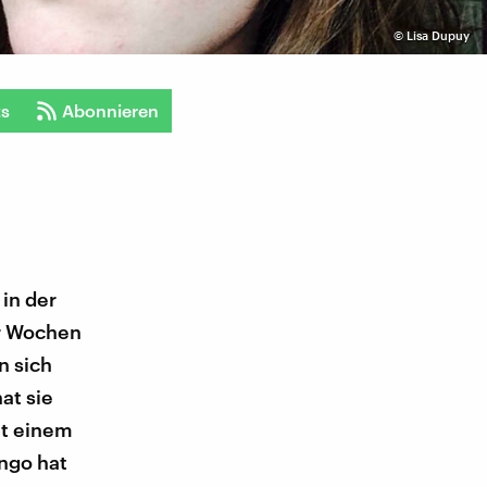
©
Lisa Dupuy
ts
Abonnieren
 in der
ar Wochen
n sich
at sie
it einem
ongo hat