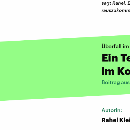
sagt Rahel. E
rauszukomme
Überfall i
Ein T
im K
Beitrag au
Autorin:
Rahel Kle