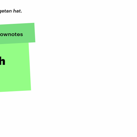
etan hat.
ownotes
ch