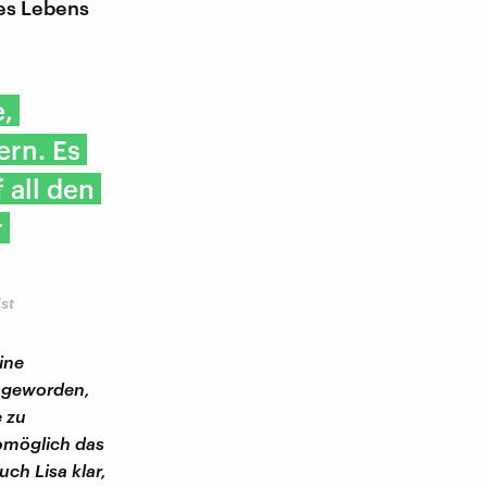
res Lebens
e,
ern. Es
 all den
r
st
ine
r geworden,
e zu
womöglich das
ch Lisa klar,