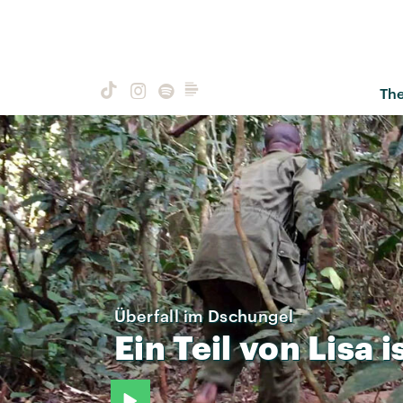
Th
Überfall im Dschungel
Ein
Teil
von
Lisa
i