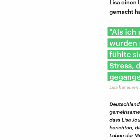
Lisa einen 
gemacht hat
"Als ich
wurden m
fühlte s
Stress,
gegange
Lisa hat eine
Deutschlandf
gemeinsame F
dass Lisa Jou
berichten, d
Leben der Me