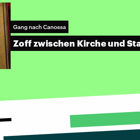
Gang nach Canossa
Zoff zwischen Kirche und St