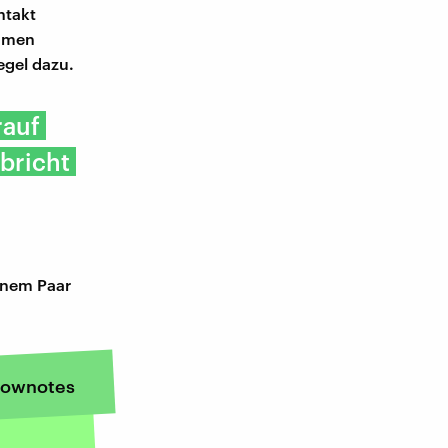
ntakt
samen
egel dazu.
rauf
bricht
einem Paar
ownotes