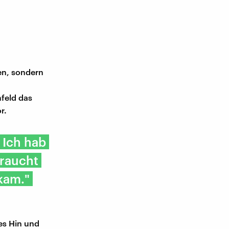
en, sondern
feld das
r.
 Ich hab
braucht
kam."
es Hin und