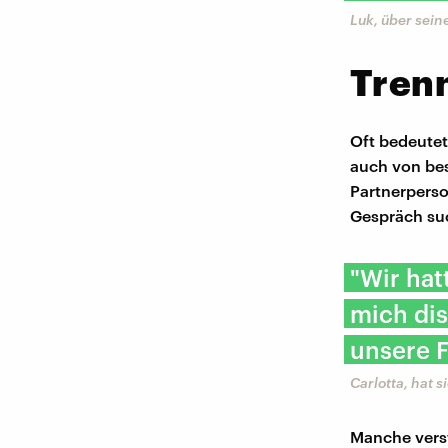
Luk, über sei
Tren
Oft bedeute
auch von be
Partnerpers
Gespräch suc
"Wir hat
mich dis
unsere F
Carlotta, hat 
Manche verst