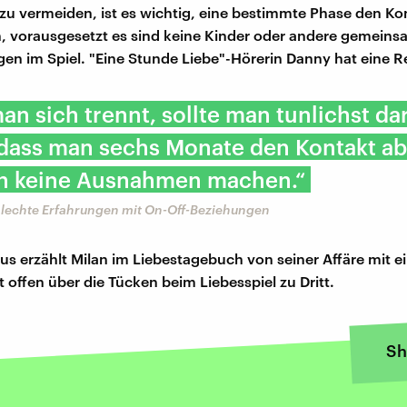
zu vermeiden, ist es wichtig, eine bestimmte Phase den Ko
, vorausgesetzt es sind keine Kinder oder andere gemein
gen im Spiel. "Eine Stunde Liebe"-Hörerin Danny hat eine R
n sich trennt, sollte man tunlichst da
 dass man sechs Monate den Kontakt ab
h keine Ausnahmen machen.“
hlechte Erfahrungen mit On-Off-Beziehungen
us erzählt Milan im Liebestagebuch von seiner Affäre mit 
 offen über die Tücken beim Liebesspiel zu Dritt.
Sh