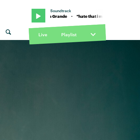
Soundtrack
me" von Ariana Grande · "hate that i made you love me" von Ariana G
Live
Playlist