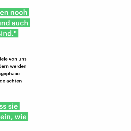
hen noch
 und auch
ind."
iele von uns
ndern werden
ungsphase
nde achten
ss sie
ein, wie