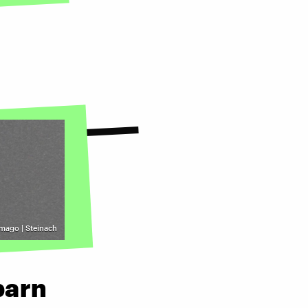
imago | Steinach
barn