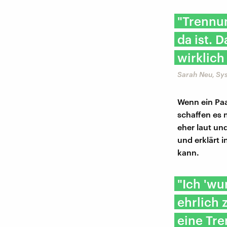
"Trennun
da ist. 
wirklich
Sarah Neu, Sy
Wenn ein Paa
schaffen es 
eher laut un
und erklärt 
kann.
"Ich 'wu
ehrlich 
eine Tre