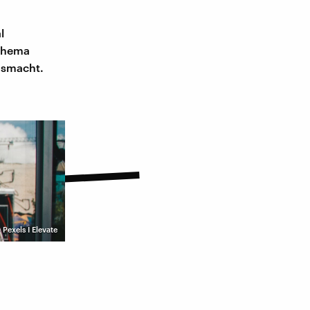
l
 Thema
usmacht.
©
Pexels I Elevate