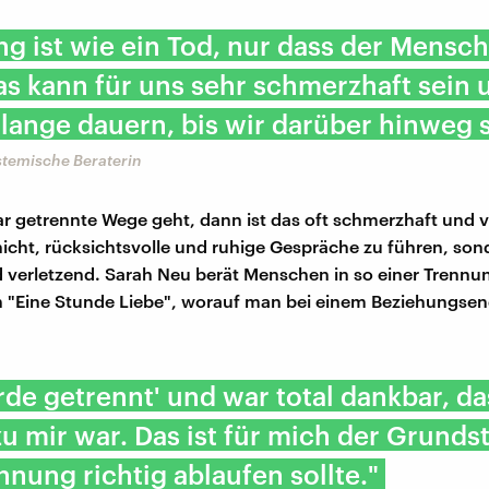
g ist wie ein Tod, nur dass der Mensc
Das kann für uns sehr schmerzhaft sein
 lange dauern, bis wir darüber hinweg s
stemische Beraterin
r getrennte Wege geht, dann ist das oft schmerzhaft und v
nicht, rücksichtsvolle und ruhige Gespräche zu führen, so
d verletzend. Sarah Neu berät Menschen in so einer Trenn
in "Eine Stunde Liebe", worauf man bei einem Beziehungse
rde getrennt' und war total dankbar, da
zu mir war. Das ist für mich der Grundst
nnung richtig ablaufen sollte."