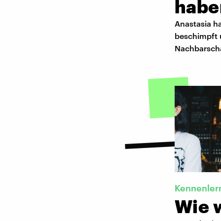
habe
Anastasia ha
beschimpft 
Nachbarscha
Kennenle
Wie 