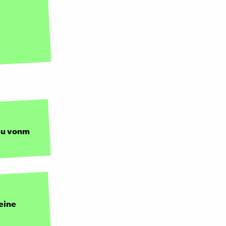
eu vonm
eine