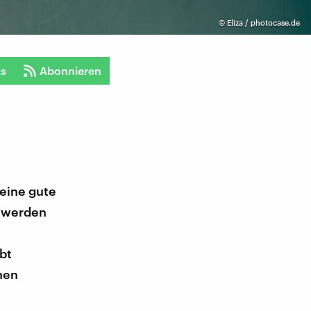
©
Eliza / photocase.de
ts
Abonnieren
eine gute
l werden
bt
hen