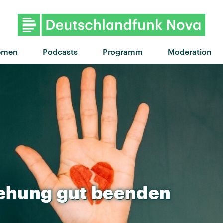
"hate that i made you love 
emen
Podcasts
Programm
Moderation
ehung
gut
beenden