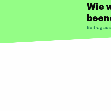
Wie w
been
Beitrag au