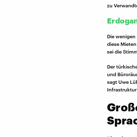
zu Verwandte
Erdogan
Die wenigen 
diese Mieten
sei die Stim
Der türkisc
und Büroräum
sagt Uwe Lüb
Infrastrukt
Groß
Sprac