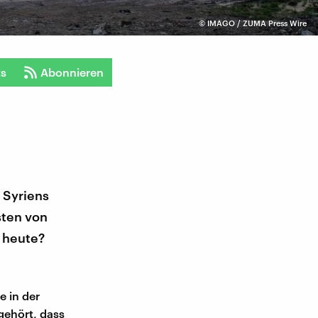
©
IMAGO / ZUMA Press Wire
ts
Abonnieren
 Syriens
sten von
 heute?
e in der
gehört, dass