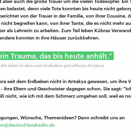
aber auch die große Trauer um die vielen Todesopfer. Ein
en belastet, denn viele Tote konnten bis heute nicht gebo
erichtet von der Trauer in der Familie, von ihrer Cousine, 
 nicht begreifen kann, von ihrer Tante, die es nicht mehr a
iter als Lehrerin zu arbeiten. Zum Teil leben Kübras Verwan
andere konnten in ihre Häuser zurückkehren.
 ein Trauma, das bis heute anhält."
dte leben in dem vom Erdbeben getroffenen Antakya
übra seit dem Erdbeben nicht in Antakya gewesen, um ihre
- ihre Eltern und Geschwister dagegen schon. Sie sagt: "Ic
eiß nicht, wie ich mit dem Schmerz umgehen soll, weil es n
regungen, Wünsche, Themenideen? Dann schreibt uns an
s@deutschlandradio.de