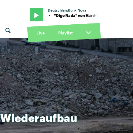
Deutschlandfunk Nova
. Mike Kalle · "Digo Nada" von Hard-Fi feat. Mike Kalle · "Digo Nada
Live
Playlist
Wiederaufbau