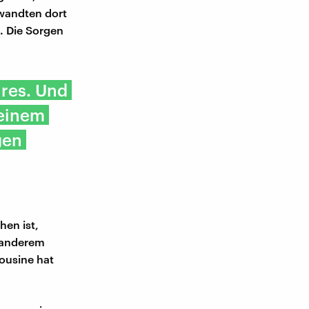
rwandten dort
. Die Sorgen
hres. Und
meinem
gen
en ist,
r anderem
ousine hat