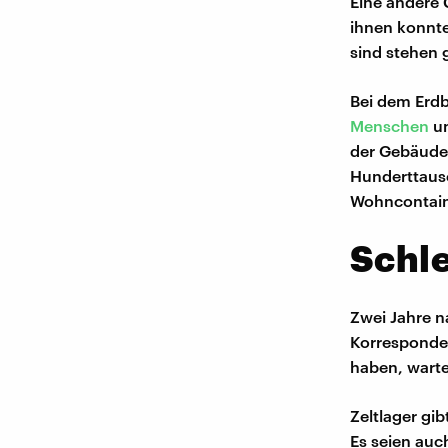
Eine andere
ihnen konnte
sind stehen 
Bei dem Erdb
Menschen
um
der Gebäude 
Hunderttaus
Wohncontain
Schl
Zwei Jahre n
Korresponden
haben, wart
Zeltlager gi
Es seien auc