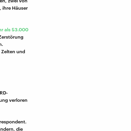
en, zwei von
 ihre Häuser
r als 53.000
Zerstörung
n.
 Zelten und
ARD-
nung verloren
rrespondent.
indern, die