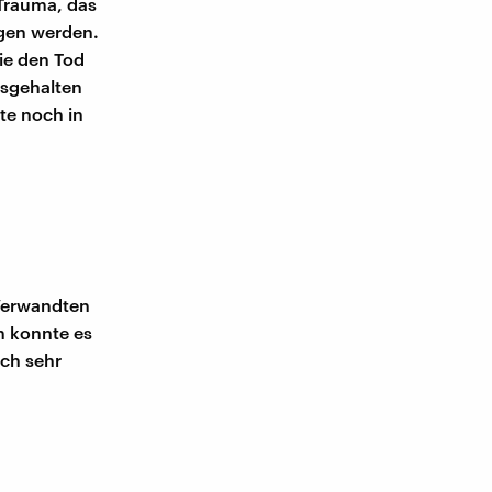
 Trauma, das
rgen werden.
die den Tod
usgehalten
dte noch in
 Verwandten
h konnte es
och sehr