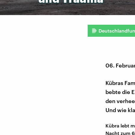
Deutschlandfu
06. Februa
Kübras Fami
bebte die E
den verhee
Und wie kl
Kübra lebt mi
Nacht zum 6.