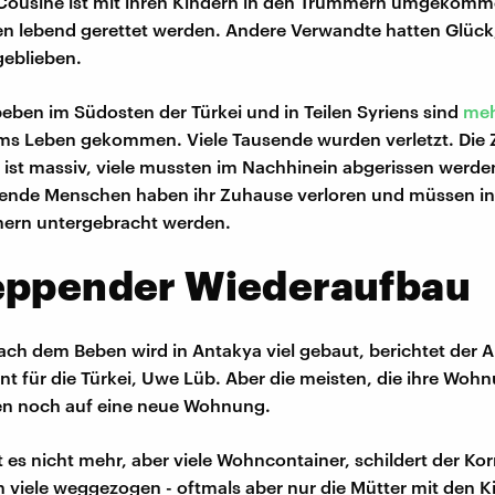
 Cousine ist mit ihren Kindern in den Trümmern umgekomm
n lebend gerettet werden. Andere Verwandte hatten Glück,
geblieben.
eben im Südosten der Türkei und in Teilen Syriens sind
meh
s Leben gekommen. Viele Tausende wurden verletzt. Die 
ist massiv, viele mussten im Nachhinein abgerissen werde
ende Menschen haben ihr Zuhause verloren und müssen in
ern untergebracht werden.
eppender Wiederaufbau
ach dem Beben wird in Antakya viel gebaut, berichtet der 
t für die Türkei, Uwe Lüb. Aber die meisten, die ihre Woh
en noch auf eine neue Wohnung.
bt es nicht mehr, aber viele Wohncontainer, schildert der Ko
h viele weggezogen - oftmals aber nur die Mütter mit den K