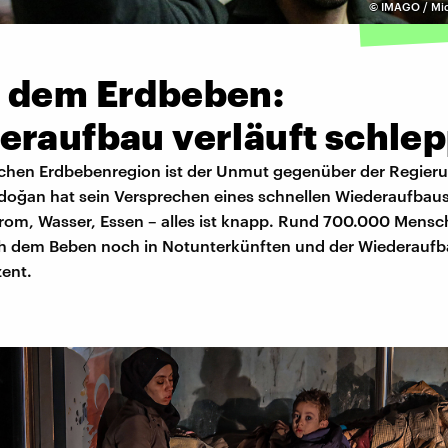
©
IMAGO / Mid
 dem Erdbeben:
eraufbau verläuft schle
ischen Erdbebenregion ist der Unmut gegenüber der Regier
rdoğan hat sein Versprechen eines schnellen Wiederaufbaus
trom, Wasser, Essen – alles ist knapp. Rund 700.000 Mensc
ch dem Beben noch in Notunterkünften und der Wiederaufba
zent.