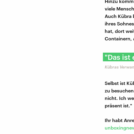
Hinzu kommt 
viele Mensch
Auch Kübra b
ihres Sohnes
hat, dort we
Containern, 
"Das ist
Kübras Verwan
Selbst ist K
zu besuchen 
nicht. Ich w
präsent ist."
Ihr habt An
unboxingnew