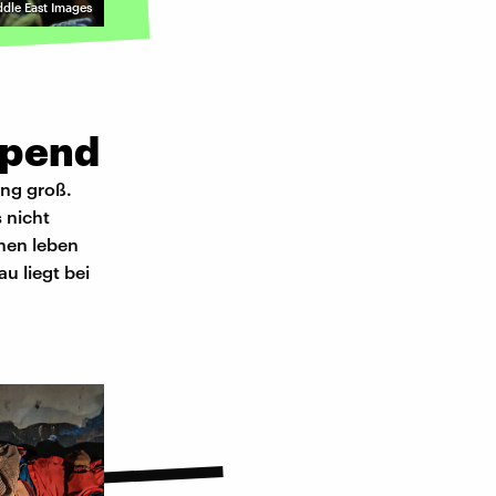
dle East Images
ppend
ung groß.
 nicht
hen leben
u liegt bei