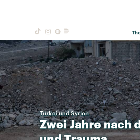
Th
Türkei und Syrien
Zwei
Jahre
nach
und
Trauma