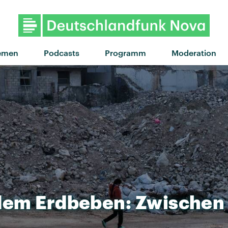
"Digo Nada" von Hard-Fi feat
emen
Podcasts
Programm
Moderation
dem
Erdbeben:
Zwischen