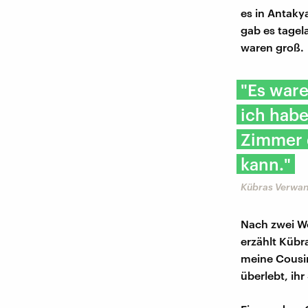
es in Antaky
gab es tagel
waren groß.
"Es ware
ich habe
Zimmer 
kann."
Kübras Verwan
Nach zwei Wo
erzählt Kübr
meine Cousin
überlebt, ihr