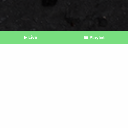
Live
Playlist
©
IMAGO I ZUMA Wire
Shownotes
Krieg in der Ukraine
Rund um den Rückzug aus
Awdijiwka bleiben viele
Fragen