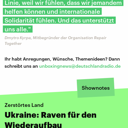
Linie, weil wir fühlen, dass wir jemandem
helfen können und internationale
Solidarität fühlen. Und das unterstützt
uns alle."
Dmytro Kyrpa, Mitbegründer der Organisation Repair
Together
Ihr habt Anregungen, Wünsche, Themenideen? Dann
schreibt uns an
unboxingnews@deutschlandradio.de
Shownotes
Zerstörtes Land
Ukraine: Raven für den
Wiederaufbau