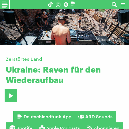
©
Repair Together
Zerstörtes Land
Ukraine:
Raven
für
den
Wiederaufbau
Deutschlandfunk App
ARD Sounds
Spotify
Apple Podcasts
Abonnieren