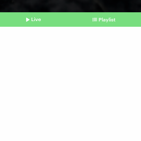
Live
Playlist
©
Shownotes
Ukraine und West-Waffen
USA und Deutschland
lockern Beschränkungen
Beitrag aus unserem Archiv vom 31. Mai 2024