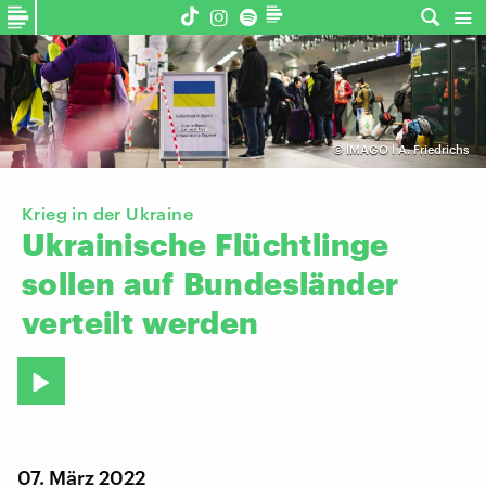
©
IMAGO I A. Friedrichs
Krieg in der Ukraine
Ukrainische
Flüchtlinge
sollen
auf
Bundesländer
verteilt
werden
07. März 2022